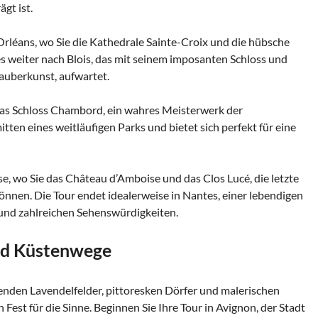
gt ist.
 Orléans, wo Sie die Kathedrale Sainte-Croix und die hübsche
s weiter nach Blois, das mit seinem imposanten Schloss und
uberkunst, aufwartet.
t das Schloss Chambord, ein wahres Meisterwerk der
itten eines weitläufigen Parks und bietet sich perfekt für eine
, wo Sie das Château d’Amboise und das Clos Lucé, die letzte
önnen. Die Tour endet idealerweise in Nantes, einer lebendigen
 und zahlreichen Sehenswürdigkeiten.
nd Küstenwege
enden Lavendelfelder, pittoresken Dörfer und malerischen
n Fest für die Sinne. Beginnen Sie Ihre Tour in Avignon, der Stadt