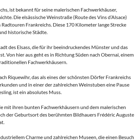
chs, ist bekannt für seine malerischen Fachwerkhäuser,
chte. Die elsässische Weinstraße (Route des Vins d’Alsace)
n Radtouren Frankreichs. Diese 170 Kilometer lange Strecke
nd historische Städte.
tadt des Elsass, die für ihr beeindruckendes Münster und das
ist. Von hier aus geht es in Richtung Süden nach Obernai, einem
raditionellen Fachwerkhäusern.
ch Riquewihr, das als eines der schönsten Dörfer Frankreichs
 erkunden und in einer der zahlreichen Weinstuben eine Pause
esling, ist ein absolutes Muss.
, die mit ihren bunten Fachwerkhäusern und dem malerischen
auch der Geburtsort des berühmten Bildhauers Frédéric Auguste
at.
 industriellem Charme und zahlreichen Museen, die einen Besuch