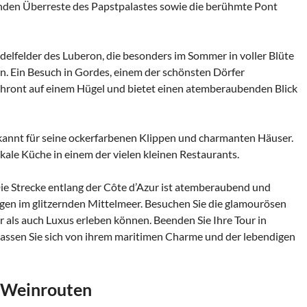
enden Überreste des Papstpalastes sowie die berühmte Pont
ndelfelder des Luberon, die besonders im Sommer in voller Blüte
n. Ein Besuch in Gordes, einem der schönsten Dörfer
 thront auf einem Hügel und bietet einen atemberaubenden Blick
ekannt für seine ockerfarbenen Klippen und charmanten Häuser.
kale Küche in einem der vielen kleinen Restaurants.
Die Strecke entlang der Côte d’Azur ist atemberaubend und
ngen im glitzernden Mittelmeer. Besuchen Sie die glamourösen
 als auch Luxus erleben können. Beenden Sie Ihre Tour in
d lassen Sie sich von ihrem maritimen Charme und der lebendigen
d Weinrouten