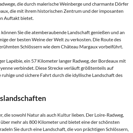
 Radwege, die durch malerische Weinberge und charmante Dörfer
rdeaux, die mit ihrem historischen Zentrum und der imposanten
n Auftakt bietet.
können Sie die atemberaubende Landschaft genießen und an
inige der besten Weine der Welt zu verkosten. Die Route des
n berühmten Schlössern wie dem Château Margaux vorbeiführt.
ger Lapébie, ein 57 Kilometer langer Radweg, der Bordeaux mit
nne verbindet. Diese Strecke verläuft größtenteils auf
ruhige und sichere Fahrt durch die idyllische Landschaft des
sslandschaften
er, die sowohl Natur als auch Kultur lieben. Der Loire-Radweg,
ch über mehr als 800 Kilometer und bietet eine der schönsten
 radeln Sie durch eine Landschaft, die von prächtigen Schlössern,