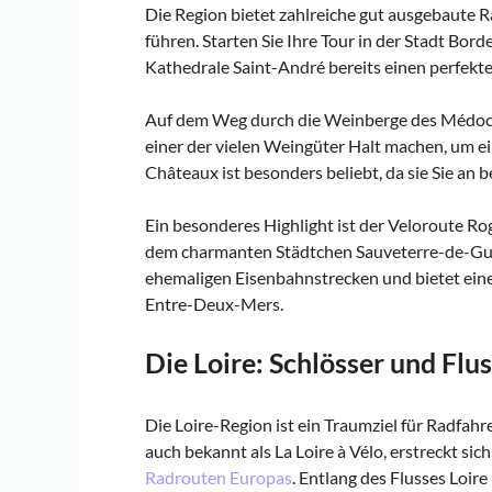
Die Region bietet zahlreiche gut ausgebaute
führen. Starten Sie Ihre Tour in der Stadt Bo
Kathedrale Saint-André bereits einen perfekte
Auf dem Weg durch die Weinberge des Médoc 
einer der vielen Weingüter Halt machen, um e
Châteaux ist besonders beliebt, da sie Sie a
Ein besonderes Highlight ist der Veloroute Ro
dem charmanten Städtchen Sauveterre-de-Guye
ehemaligen Eisenbahnstrecken und bietet eine 
Entre-Deux-Mers.
Die Loire: Schlösser und Flu
Die Loire-Region ist ein Traumziel für Radfahr
auch bekannt als La Loire à Vélo, erstreckt si
Radrouten Europas
. Entlang des Flusses Loire