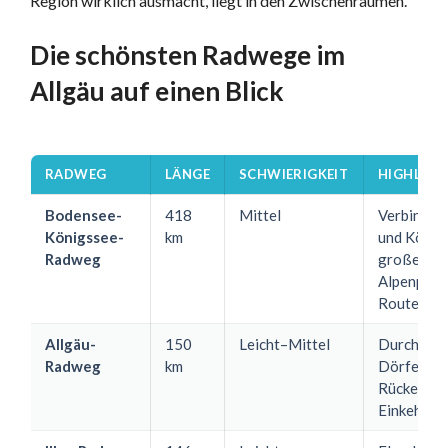
Region wirklich ausmacht, liegt in den Zwischenräumen.
Die schönsten Radwege im
Allgäu auf einen Blick
RADWEG
LÄNGE
SCHWIERIGKEIT
HIGHLIGH
Bodensee-
418
Mittel
Verbindet
Königssee-
km
und König
Radweg
große
Alpenpan
Route
Allgäu-
150
Leicht–Mittel
Durch trad
Radweg
km
Dörfer, Al
Rücken, vi
Einkehrmö