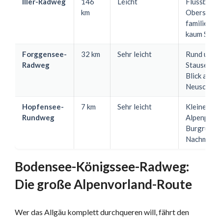
Iller-Radweg
146
Leicht
Flussbegl
km
Oberstdorf
familienfr
kaum Stei
Forggensee-
32 km
Sehr leicht
Rund um d
Radweg
Stausee B
Blick auf
Neuschwa
Hopfensee-
7 km
Sehr leicht
Kleiner Se
Rundweg
Alpenpano
Burgruine 
Nachmitta
Bodensee-Königssee-Radweg:
Die große Alpenvorland-Route
Wer das Allgäu komplett durchqueren will, fährt den