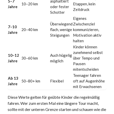
5–7
asphaltiert
10–20 km
Etappen, kein
Jahre
oder fester
Zeitdruck
Schotter
Eigenes
Überwiegend
Zwischenziel
7–10
20–40 km
flach, wenige
kommunizieren,
Jahre
Steigungen
Motivation aktiv
halten
Kinder können
zunehmend selbst
10–12
Auch hügelig
30–60 km
über Tempo und
Jahre
möglich
Pausen
mitentscheiden
Teenager fahren
Ab 13
50–80+ km
Flexibel
oft auf Augenhöhe
Jahre
mit Erwachsenen
Diese Werte gelten für geübte Kinder die regelmäßig
fahren. Wer zum ersten Mal eine längere Tour macht,
sollte mit der unteren Grenze starten und schauen wie die