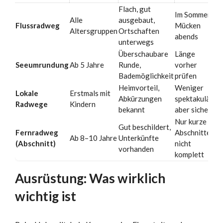
Flach, gut
Im Sommer
Alle
ausgebaut,
Flussradweg
Mücken
Altersgruppen
Ortschaften
abends
unterwegs
Überschaubare
Länge
Seeumrundung
Ab 5 Jahre
Runde,
vorher
Bademöglichkeit
prüfen
Heimvorteil,
Weniger
Lokale
Erstmals mit
Abkürzungen
spektakulär,
Radwege
Kindern
bekannt
aber sicher
Nur kurze
Gut beschildert,
Fernradweg
Abschnitte,
Ab 8–10 Jahre
Unterkünfte
(Abschnitt)
nicht
vorhanden
komplett
Ausrüstung: Was wirklich
wichtig ist