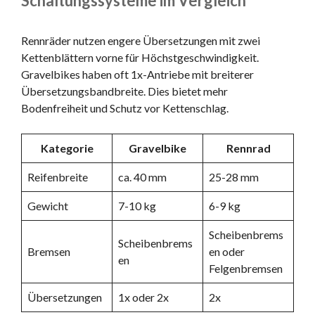
Schaltungssysteme im Vergleich
Rennräder nutzen engere Übersetzungen mit zwei
Kettenblättern vorne für Höchstgeschwindigkeit.
Gravelbikes haben oft 1x-Antriebe mit breiterer
Übersetzungsbandbreite. Dies bietet mehr
Bodenfreiheit und Schutz vor Kettenschlag.
Kategorie
Gravelbike
Rennrad
Reifenbreite
ca. 40 mm
25-28 mm
Gewicht
7-10 kg
6-9 kg
Scheibenbrems
Scheibenbrems
Bremsen
en oder
en
Felgenbremsen
Übersetzungen
1x oder 2x
2x