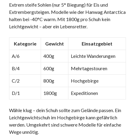
Extrem steife Sohlen (nur 5° Biegung) für Eis und
Extrembergsteigen. Modelle wie der Hanwag Antarctica
halten bei -40°C warm. Mit 1800g pro Schuh kein
Leichtgewicht – aber ein Lebensretter.
Kategorie
Gewicht
Einsatzgebiet
A/6
400g
Leichte Wanderungen
B/4
600g
Mehrtagestouren
C/2
800g
Hochgebirge
D/1
1800g
Expeditionen
Wähle klug – dein Schuh sollte zum Gelände passen. Ein
Leichtgewichtschuh im Hochgebirge kann gefährlich
werden. Umgekehrt sind schwere Modelle für einfache
Wege unnötig.